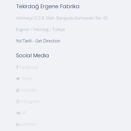
Tekirdağ Ergene Fabrika
Velimeşe O.S.B. Mah. Barajyolu Kümeevler No: 65
Ergene / Tekirdağ / Türkiye
Yol Tarifi - Get Direction
Social Media
Facebook
Tvitter
Youtube
Instagram
VK
Linkedin