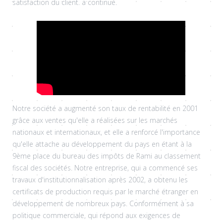
satisfaction du client. a continué.
Notre société a augmenté son taux de rentabilité en 2001
grâce aux ventes qu'elle a réalisées sur les marchés
nationaux et internationaux, et elle a renforcé l'importance
qu'elle attache au développement du pays en étant à la
9ème place du bureau des impôts de Rami au classement
fiscal des sociétés. Notre entreprise, qui a commencé ses
travaux d'institutionnalisation après 2002, a obtenu les
certificats de production requis par le marché étranger en
développement de nombreux pays. Conformément à sa
politique commerciale, qui répond aux exigences de