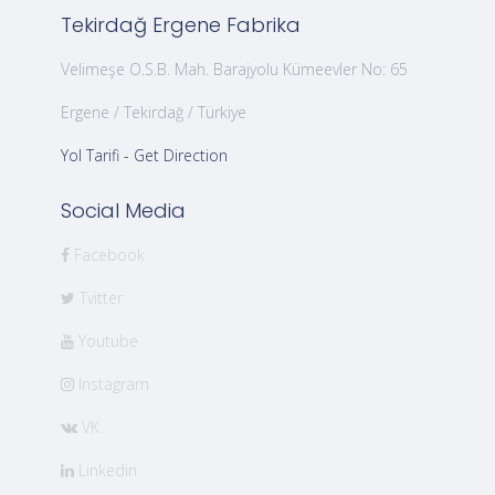
Tekirdağ Ergene Fabrika
Velimeşe O.S.B. Mah. Barajyolu Kümeevler No: 65
Ergene / Tekirdağ / Türkiye
Yol Tarifi - Get Direction
Social Media
Facebook
Tvitter
Youtube
Instagram
VK
Linkedin