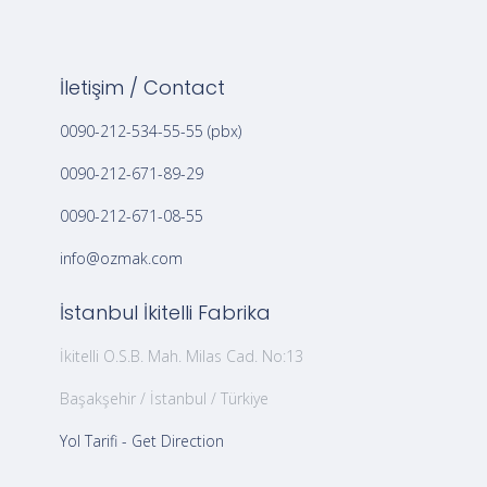
İletişim / Contact
0090-212-534-55-55 (pbx)
0090-212-671-89-29
0090-212-671-08-55
info@ozmak.com
İstanbul İkitelli Fabrika
İkitelli O.S.B. Mah. Milas Cad. No:13
Başakşehir / İstanbul / Türkiye
Yol Tarifi - Get Direction